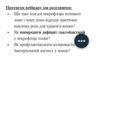
Протягом вебінару ми розглянемо:
Що таке взагалі мікрофлора інтимної 
зони і чому вона відіграє критично 
важливу роль для здоров'я жінки?
Як 
попередити дефіцит лактобактерій
у мікрофлорі піхви?
Як профілактикувати вульвовагініт та 
бактеріальний вагіноз у жінок?
Чи потрібні 
прЕбіотики для 
профілактики рецидивів кандидозу
?
Як відновити еластичність та 
пружність тканин
 інтимної зони після 
пологів та у період менопаузи 
(викликане зниженням естрогенів)
Більше >
Nelly De Vuyst®
- преміальна космецевтика (Канада)
Перші професійні колекції та програми домашнього