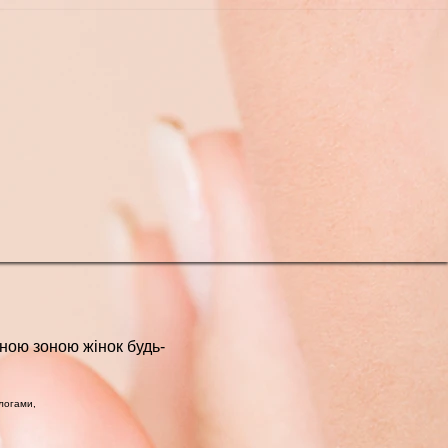
мною зоною жінок будь-
ологами,