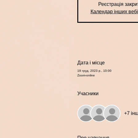
Реєстрація закри
Календар інших вебі
Дата і місце
19 груд. 2023 р., 10:00
Zoom-online
Учасники
+7 ін
Про навчання