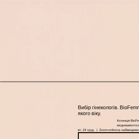
Вибір гінекологів. BioFemm
якого віку.
Колекція BioFe
медикаментозні
вт, 19 груд.
  |  
Zoom-online
за найвищими