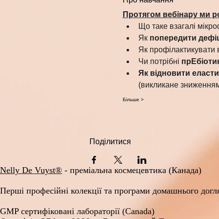
Протягом вебінару ми р
Що таке взагалі мікро
Як 
попередити дефіц
Як профілактикувати в
Чи потрібні 
прЕбіоти
Як відновити еласти
(викликане зниженням
Більше >
Поділитися
Nelly De Vuyst®
- преміальна космецевтика (Канада)
Перші професійні колекції та програми домашнього д
GMP сертифіковані лабораторії (Canada)