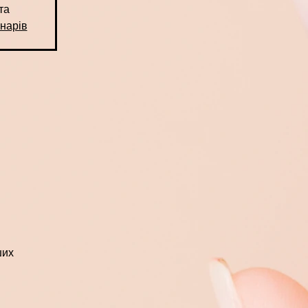
та
нарів
ших