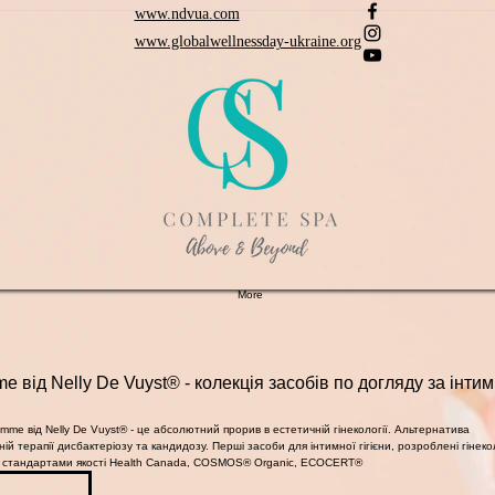
www.ndvua.com
www.globalwellnessday-ukraine.org
More
e від Nelly De Vuyst® - колекція засобів по догляду за інти
mme від Nelly De Vuyst® - це абсолютний прорив в естетичній гінекології. Альтернатива
й терапії дисбактеріозу та кандидозу. Перші засоби для інтимної гігієни, розроблені гінек
 стандартами якості Health Canada, COSMOS® Organic, ECOCERT®