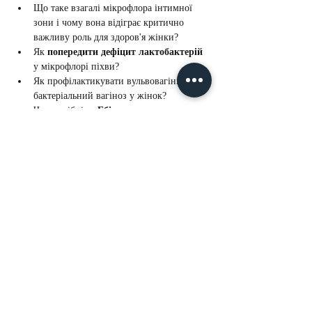
Що таке взагалі мікрофлора інтимної 
зони і чому вона відіграє критично 
важливу роль для здоров'я жінки?
Як 
попередити дефіцит лактобактерій
у мікрофлорі піхви?
Як профілактикувати вульвовагініт та 
бактеріальний вагіноз у жінок?
Чи потрібні 
прЕбіотики для 
профілактики рецидивів кандидозу
?
Як відновити еластичність та 
пружність тканин
 інтимної зони після 
пологів та у період менопаузи 
(викликане зниженням естрогенів)
Більше >
Nelly De Vuyst®
- преміальна космецевтика (Канада)
Перші професійні колекції та програми домашнього
догляду сертифіковані COSMOS® Organic by
ECOCERT®