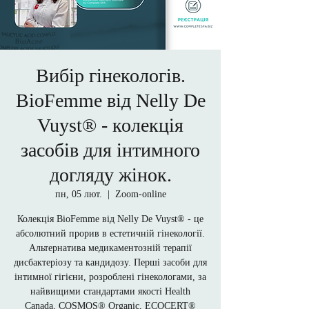
Вибір гінекологів.
BioFemme від Nelly De
Vuyst® - колекція
засобів для інтимного
догляду жінок.
пн, 05 лют.
  |  
Zoom-online
Колекція BioFemme від Nelly De Vuyst® - це
абсолютний прорив в естетичній гінекології.
Альтернатива медикаментозній терапії
дисбактеріозу та кандидозу. Перші засоби для
інтимної гігієни, розроблені гінекологами, за
найвищими стандартами якості Health
Canada, COSMOS® Organic, ECOCERT®