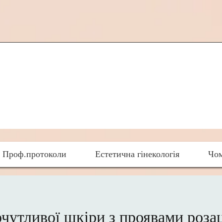
Проф.протоколи
Естетична гінекологія
Чом
рчутливої шкіри з проявами розац