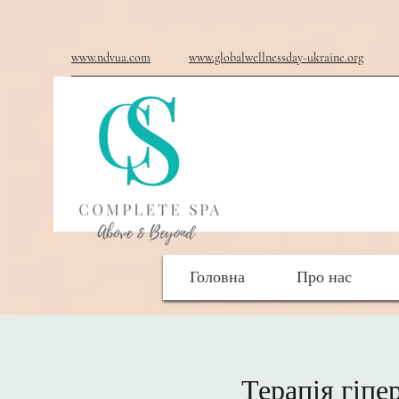
www.ndvua.com
www.globalwellnessday-ukraine.org
Головна
Про нас
Терапія гіпе