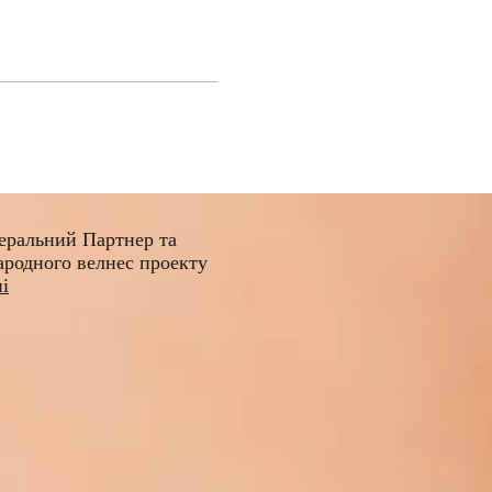
еральний Партнер та
ародного велнес проекту
ні