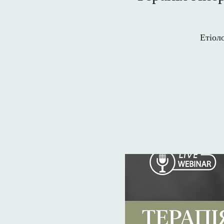
Етіоло