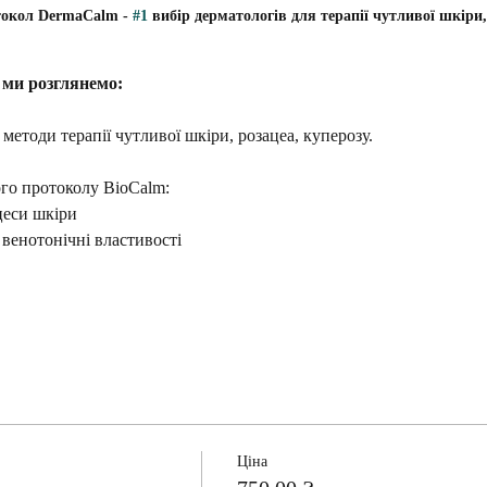
окол DermaCalm - 
#1
 вибір дерматологів для терапії чутливої шкіри,
 ми розглянемо:
 методи терапії чутливої шкіри, розацеа, куперозу.
го протоколу BioCalm:
цеси шкіри
 венотонічні властивості
Ціна