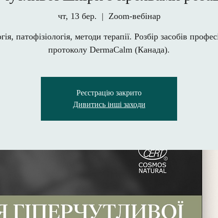
чт, 13 бер.
  |  
Zoom-вебінар
гія, патофізіологія, методи терапії. Розбір засобів профе
протоколу DermaCalm (Канада).
Реєстрацію закрито
Дивитись інші заходи