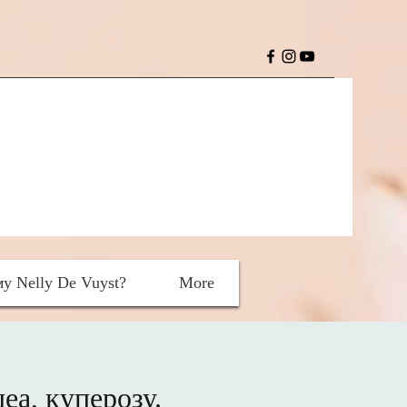
у Nelly De Vuyst?
More
еа, куперозу.