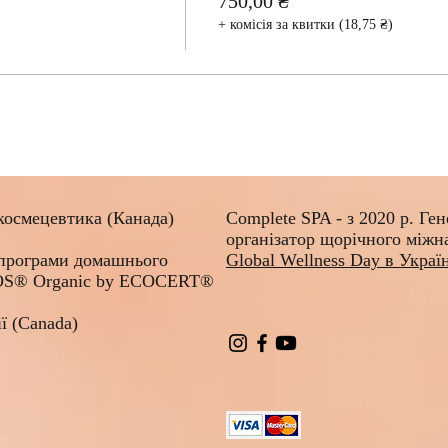
750,00 ₴
+ комісія за квитки (18,75 ₴)
космецевтика (Канада)
Complete SPA - з 2020 р.
Ген
організатор щорічного міжн
 програми домашнього
Global Wellness Day в Украї
MOS® Organic by ECOCERT®
ї (Canada)