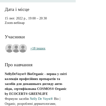
Дата і місце
15 лют. 2022 р., 19:00 – 20:30
Zoom-вебінар
Учасники
+18 інших
Про навчання
NellyDeVuyst® BioOrganic - перша у світі 
колекція професійних препаратів та 
засобів для домашнього догляду анти-
ейдж, сертифікована COSMOS® Organic 
by ECOCERT® GREENLIFE
Формули засобів 
Nelly De Vuyst®
 Bio | 
Organic, розроблені дерматологами, 