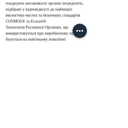
поєднують високоякісні органік інгредієнти, 
підібрані у відповідності до найвищіх 
екологічно чистих та безпечних стандартів 
COSMOS® та Ecocert®.
Технологія Рослинної Органіки, що 
використовується при виробничому процесі, 
базується на новітньому поколінні 
мікрокапсуляції інгредієнтів з тимчасовим 
вивільненням: олеосомах.
Біоміметичні мікросфери, сертифіковані 
COSMOS®, забезпечують чудову абсорбцію 
інгредієнтів, ідеальну біосумісність зі 
шкірою та надають миттєвий результат з 
довгостроковим накопичувальним ефектом.
Nelly De Vuyst®
- преміальна космецевтика (Канада)
Перші професійні колекції та програми домашнього
догляду сертифіковані COSMOS® Organic by
ECOCERT®