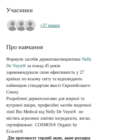
Учасники
+37 інших
Про навчання
Формули засобів дерматокосмецевтики 
Nelly 
De Vuyst®
 за понад 45 років 
зарекомендували свою ефективність у 27 
країнах по всьому світу та відповідають 
найвищим стандартам якості Європейського 
Союзу. 
Розроблені дерматологами для жирної та 
вугрової шкіри, професійні засоби медичної 
лінії Bio Medical від Nelly De Vuyst®  не 
містять агресивні хімічні інгредієнти, веган, 
сертифіковані  COSMOS® Organic by 
Ecocert®.
Дія протоколу терапії акне, акне-розацеа 