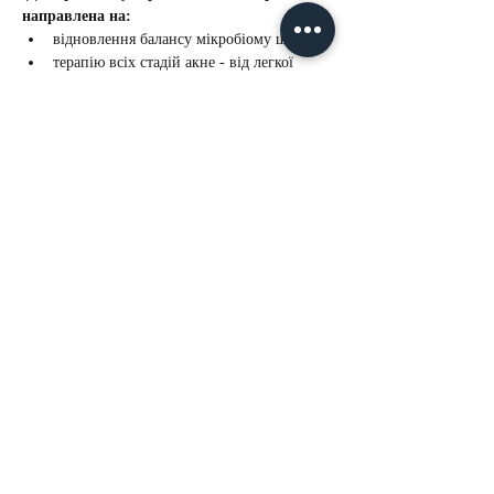
направлена на:
відновлення балансу мікробіому шкіри
терапію всіх стадій акне - від легкої 
(комедональної форми) до тяжкої 
(вузли, кісти) та акне-розацеа
регуляцію виділення надлишкового 
себума
Більше >
Nelly De Vuyst®
- преміальна космецевтика (Канада)
Перші професійні колекції та програми домашнього
догляду сертифіковані COSMOS® Organic by
ECOCERT®
GMP сертифіковані лабораторії (Canada)
Complete SPA - з 2020 р.
Генеральний Партнер та
організатор щорічного міжнародного велнес проекту
Global Wellness Day в Україні